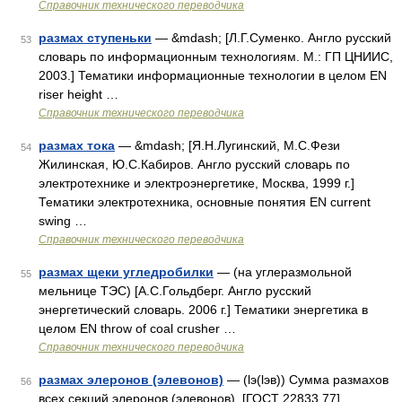
Справочник технического переводчика
размах ступеньки
— &mdash; [Л.Г.Суменко. Англо русский
53
словарь по информационным технологиям. М.: ГП ЦНИИС,
2003.] Тематики информационные технологии в целом EN
riser height …
Справочник технического переводчика
размах тока
— &mdash; [Я.Н.Лугинский, М.С.Фези
54
Жилинская, Ю.С.Кабиров. Англо русский словарь по
электротехнике и электроэнергетике, Москва, 1999 г.]
Тематики электротехника, основные понятия EN current
swing …
Справочник технического переводчика
размах щеки угледробилки
— (на углеразмольной
55
мельнице ТЭС) [А.С.Гольдберг. Англо русский
энергетический словарь. 2006 г.] Тематики энергетика в
целом EN throw of coal crusher …
Справочник технического переводчика
размах элеронов (элевонов)
— (lэ(lэв)) Сумма размахов
56
всех секций элеронов (элевонов). [ГОСТ 22833 77]