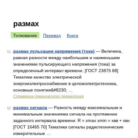
размах
Толкование
Перевод
Книги
размах пульсации напряжения (тока)
— Величина,
51
равная разности между наибольшим и наименьшим
значениями пульсирующего напряжения (тока) за
определенный интервал времени. [ГОСТ 23875 88]
Тематики качество электрической
энергииэлектроснабжение в целомэлектротехника,
основные понятия&#8230; …
Справочник технического переводчика
размах сигнала
— Разность между максимальным и
52
минимальным значениями сигнала на протяжении
заданного интервала времени. R = xmax xmin = xвв + xвн
[ГОСТ 16465 70] Тематики сигналы радиотехнические
измерительные …