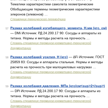
Тематики характеристики самолета геометрические
Обобщающие термины геометрические характеристики
элеронов (элевонов) …
Справочник технического переводчика
Размах колебаний изгибающего, момента, Н.мм (кгс. см)
57
— DMi Источник: РД 24.200.17 90: Сосуды и аппараты из
титана. Нормы и методы расчета на прочность …
Словарь-справочник терминов нормативно-технической
документации
Размах колебаний усилия, Н (кгс)
— ΔFi Источник: ГОСТ
58
25859 83: Сосуды и аппараты стальные. Нормы и методы
расчета на прочность при малоцикловых нагрузках …
Словарь-справочник терминов нормативно-технической
документации
Размах колебания давления, МПа (кгс/см<sup>2</sup>)
59
— DPi Источник: РД 24.200.17 90: Сосуды и аппараты из
титана. Нормы и методы расчета на прочность …
Словарь-справочник терминов нормативно-технической
документации