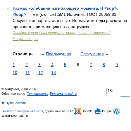
Размах колебания изгибающего момента, Н <sup>.
60
</sup>
— мм (кгс . см) ΔM1 Источник: ГОСТ 25859 83:
Сосуды и аппараты стальные. Нормы и методы расчета на
прочность при малоцикловых нагрузках …
Словарь-справочник терминов нормативно-технической
документации
Страницы
←
Предыдущая
Следующая
→
1
2
3
4
5
6
7
8
9
10
11
12
13
© Академик, 2000-2026
18+
Обратная связь:
Техподдержка
,
Реклама на сайте
👣 Путешествия
Экспорт словарей на сайты
, сделанные на PHP,
Joomla,
Drupal,
WordPress, MODx.